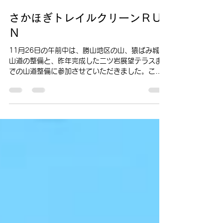
Takeru Satou
2023年11月27日
読了時間: 1分
さかほぎトレイルクリーンＲＵ
Ｎ
11月26日の午前中は、勝山地区の山、猿ばみ城登
山道の整備と、昨年完成した二ツ岩展望テラスま
での山道整備に参加させていただきました。この
作業は、地元の登山道整備団体「勝栄会」の皆さ
まと協力して行いました。切り株の除去や枝の払
いなど、さまざまな作業を実施しました。参加さ