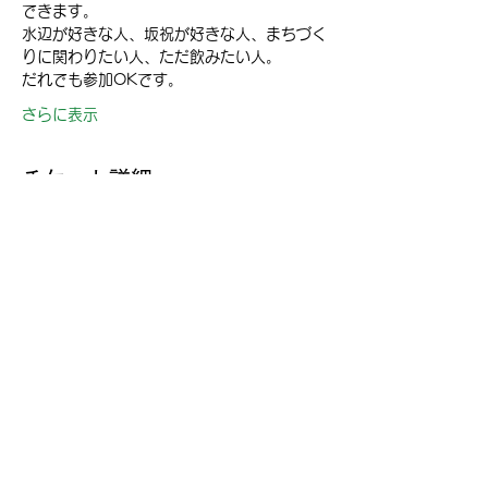
できます。
水辺が好きな人、坂祝が好きな人、まちづく
りに関わりたい人、ただ飲みたい人。
だれでも参加OKです。
さらに表示
チケット詳細
販売終了
チケットの種類
水辺で乾杯inさかほぎ
詳細を見る
価格
￥0