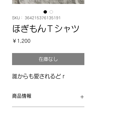
SKU： 364215376135191
ほぎもんＴシャツ
価
￥1,200
格
在庫なし
誰からも愛されるどｒ
商品情報
商品の詳細を入力してください。サイ
返品・返金ポリシー
ズ、素材、取扱説明に加え、商品の特
徴やおすすめのポイントなどを説明し
ましょう。
返品・返金ポリシーを入力してくださ
商品の配送について