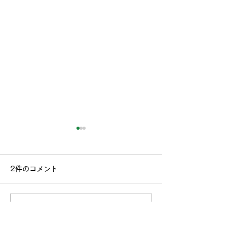
2件のコメント
河原deゆる音フ
コメントを追加…
さかほぎトレイルクリー