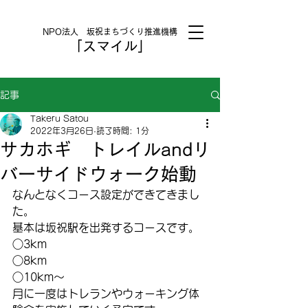
NPO法人 坂祝まちづくり推進機構
「スマイル」
記事
Takeru Satou
2022年3月26日
読了時間: 1分
サカホギ トレイルandリ
バーサイドウォーク始動
なんとなくコース設定ができてきまし
た。
基本は坂祝駅を出発するコースです。
○3km
○8km
○10km〜
月に一度はトレランやウォーキング体